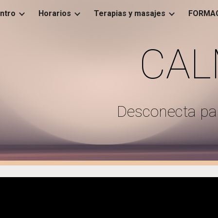
entro
Horarios
Terapias y masajes
FORMAC
ip to main content
Skip to navigat
CA
Desconecta pa